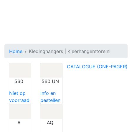
Kledinghangers | Kleerhangerstore.nl
Toggle menu
Home
Kledinghangers | Kleerhangerstore.nl
CATALOGUE (ONE-PAGER)
560
560 UN
Niet op
Info en
voorraad
bestellen
A
AQ