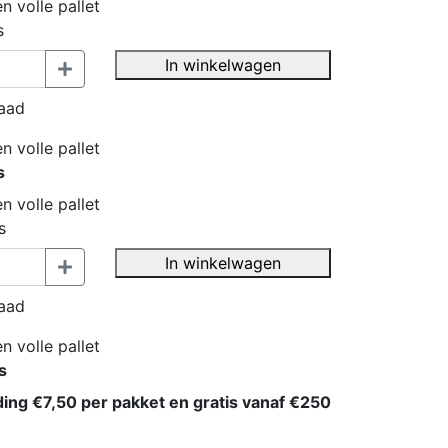
n volle pallet
s
In winkelwagen
aad
n volle pallet
s
n volle pallet
s
In winkelwagen
aad
n volle pallet
s
ding €7,50 per pakket en gratis vanaf €250