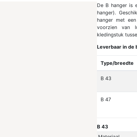
De B hanger is 
hanger). Geschi
hanger met een 
voorzien van 
kledingstuk tuss
Leverbaar in de
Type/breedte
B 43
B 47
B 43
Materiaal