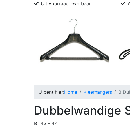
Uit voorraad leverbaar
A
Home
Bedrijfsprofiel
Kleerhangers
Pro
U bent hier:
Home
Kleerhangers
B Dub
Dubbelwandige Sh
B
43 - 47