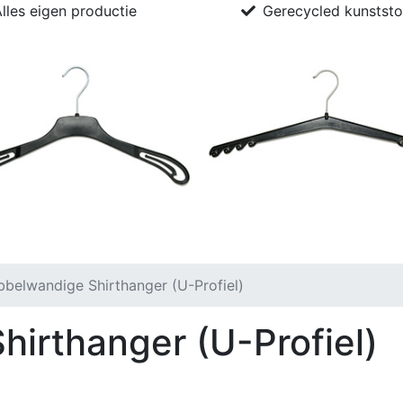
lles eigen productie
Gerecycled kunststo
ductie + recycling
Contact
belwandige Shirthanger (U-Profiel)
irthanger (U-Profiel)