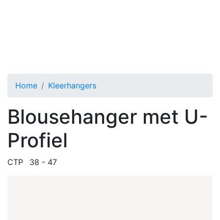
CTP Blousehanger met U-Profiel
Toggle menu
Home
Kleerhangers
Blousehanger met U-
Profiel
CTP
38 - 47