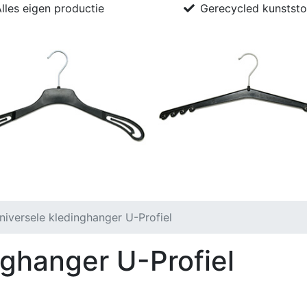
lles eigen productie
Gerecycled kunststo
ductie + recycling
Contact
iversele kledinghanger U-Profiel
nghanger U-Profiel