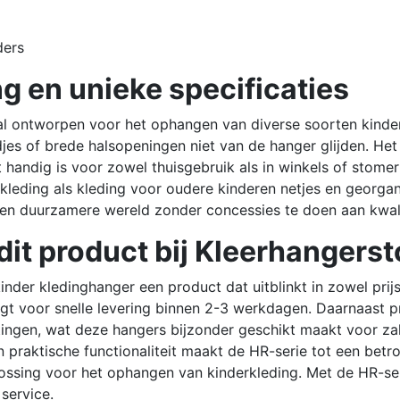
ders
g en unieke specificaties
al ontworpen voor het ophangen van diverse soorten kinde
es of brede halsopeningen niet van de hanger glijden.
Het
andig is voor zowel thuisgebruik als in winkels of stomeri
leding als kleding voor oudere kinderen netjes en georgan
en duurzamere wereld zonder concessies te doen aan kwalite
it product bij Kleerhangerst
inder kledinghanger een product dat uitblinkt in zowel pri
rgt voor snelle levering binnen 2-3 werkdagen.
Daarnaast pr
tingen, wat deze hangers bijzonder geschikt maakt voor za
n praktische functionaliteit maakt de HR-serie tot een bet
plossing voor het ophangen van kinderkleding.
Met de HR-ser
service.