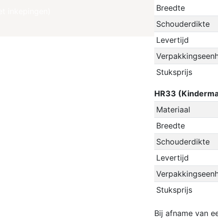
Breedte
t inkepingen)
Schouderdikte
Levertijd
Verpakkingseenh
Stuksprijs
HR33 (Kinderma
Materiaal
Breedte
Schouderdikte
Levertijd
Verpakkingseenh
Stuksprijs
Bij afname van ee