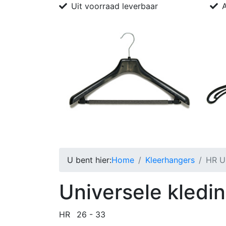
Uit voorraad leverbaar
A
Home
Bedrijfsprofiel
Kleerhangers
Pro
U bent hier:
Home
Kleerhangers
HR Un
Universele kledi
HR
26 - 33