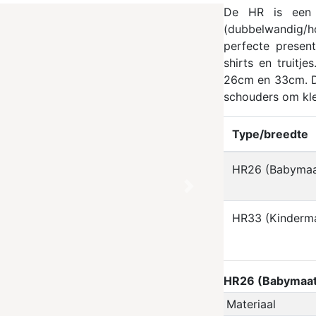
De HR is een 
(dubbelwandig/h
perfecte presen
shirts en truitj
26cm en 33cm. D
schouders om kl
Type/breedte
HR26 (Babymaa
Next
HR33 (Kinderm
HR26 (Babymaat
Materiaal