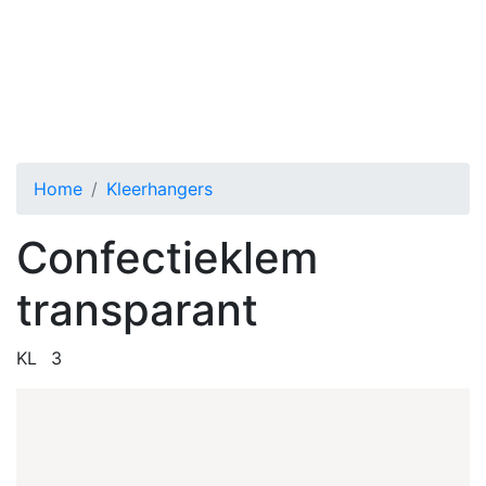
KL Confectieklem transparant
Toggle menu
Home
Kleerhangers
Confectieklem
transparant
KL
3