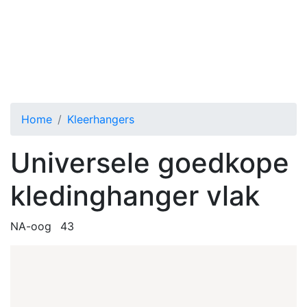
NA-oog Universele goedkope kledinghanger 
Toggle menu
Home
Kleerhangers
Universele goedkope
kledinghanger vlak
NA-oog
43