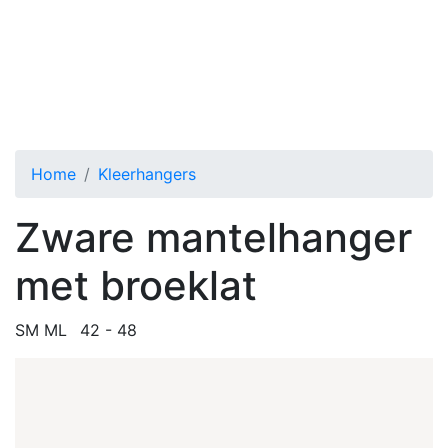
SM ML Zware mantelhanger met broeklat
Toggle menu
Home
Kleerhangers
Zware mantelhanger
met broeklat
SM ML
42 - 48