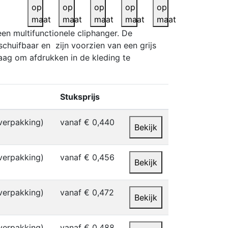
op
op
op
op
op
maat
maat
maat
maat
maat
en multifunctionele cliphanger. De
chuifbaar en zijn voorzien van een grijs
aag om afdrukken in de kleding te
Stuksprijs
verpakking)
vanaf € 0,440
Bekijk
verpakking)
vanaf € 0,456
Bekijk
verpakking)
vanaf € 0,472
Bekijk
verpakking)
vanaf € 0,488