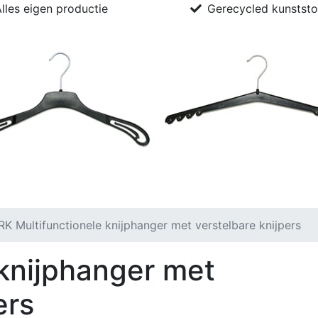
lles eigen productie
Gerecycled kunststo
ductie + recycling
Contact
K Multifunctionele knijphanger met verstelbare knijpers
 knijphanger met
ers