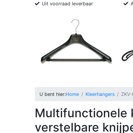
Uit voorraad leverbaar
A
Home
Bedrijfsprofiel
Kleerhangers
Pro
U bent hier:
Home
Kleerhangers
ZKV-R
Multifunctionele
verstelbare knijp