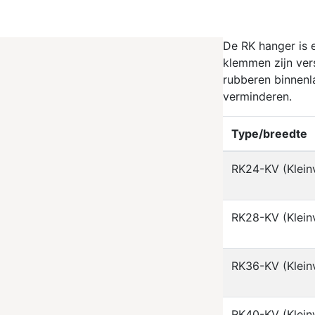
De RK hanger is e
klemmen zijn vers
rubberen binnenl
verminderen.
Type/breedte
RK24-KV (Klein
RK28-KV (Klein
RK36-KV (Klein
RK40-KV (Klein