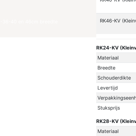
RK46-KV (Klein
28-36-40 en 46cm breedte
RK24-KV (Kleinv
Materiaal
Breedte
Schouderdikte
Levertijd
Verpakkingseenh
Stuksprijs
RK28-KV (Kleinv
Materiaal